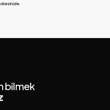
adresinizle
m bilmek
z