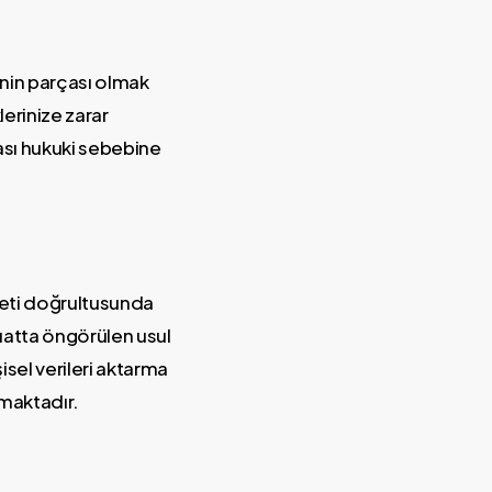
inin parçası olmak
erinize zarar
ası hukuki sebebine
izmeti doğrultusunda
zuatta öngörülen usul
sel verileri aktarma
lmaktadır.