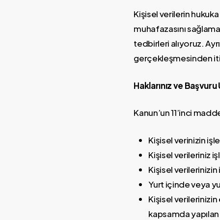
Kişisel verilerin hukuka
muhafazasını sağlamak 
tedbirleri alıyoruz. Ayr
gerçekleşmesinden itib
Haklarınız ve Başvuru 
Kanun’un 11’inci maddesi
Kişisel verinizin i
Kişisel verileriniz 
Kişisel verileriniz
Yurt içinde veya yur
Kişisel verileriniz
kapsamda yapılan işl