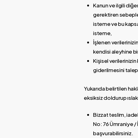
Kanun ve ilgili di
gerektiren sebepler
isteme ve bu kapsam
isteme,
İşlenen verileriniz
kendisi aleyhine b
Kişisel verileriniz
giderilmesini tale
Yukarıda belirtilen hak
eksiksiz doldurup ıslak 
Bizzat teslim, iad
No: 76 Ümraniye / İ
başvurabilirsiniz.