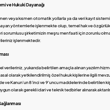
emi ve Hukuki Dayanağı
mamen veya kısmen otomatik yollarla ya da veri kayıt sistem
ayan yöntemlerle işlenmekte olup, temel hak ve özgürlükl
i sorumlusu şirketimizin meşru menfaati için zorunlu olm
rileriniz işlenmektedir.
lması
isel verileriniz, yukarıda belirtilen amaçla alınan yazılım h
asal olarak yetkilendirilmiş özel hukuk kişilerine ilgili mev
e ve Kanun’un 8’inci ve 9’uncu maddelerinde belirtilen kişi
uygun olarak gerekli idari ve teknik tedbirler alınarak aktarı
 Sağlanması