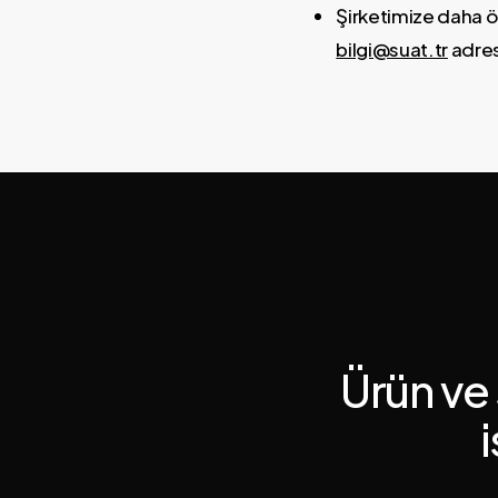
Şirketimize daha ö
bilgi@suat.tr
adres
Ürün ve