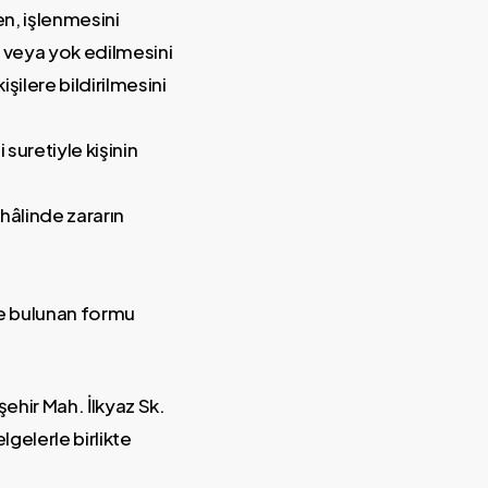
en, işlenmesini
ni veya yok edilmesini
şilere bildirilmesini
 suretiyle kişinin
 hâlinde zararın
e bulunan formu
ehir Mah. İlkyaz Sk.
lgelerle birlikte