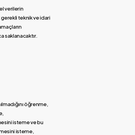
l verilerin
rekli teknik ve idari
 amaçların
ca saklanacaktır.
lanılmadığını öğrenme,
e,
lmesini isteme ve bu
ilmesini isteme,