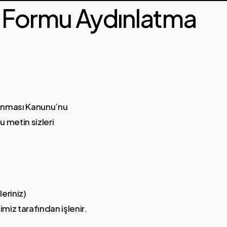
şim Formu Aydınlatma
orunması Kanunu’nu
u metin sizleri
eriniz)
imiz tarafından işlenir.