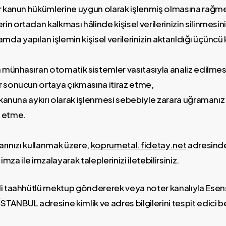
ğer kanun hükümlerine uygun olarak işlenmiş olmasına rağm
in ortadan kalkması hâlinde kişisel verilerinizin silinmesi
da yapılan işlemin kişisel verilerinizin aktarıldığı üçüncü ki
in münhasıran otomatik sistemler vasıtasıyla analiz edilmesi
ir sonucun ortaya çıkmasına itiraz etme,
in kanuna aykırı olarak işlenmesi sebebiyle zarara uğramanız
p etme.
larınızı kullanmak üzere,
koprumetal.fidetay.net
adresind
imza ile imzalayarak taleplerinizi iletebilirsiniz.
eli taahhütlü mektup göndererek veya noter kanalıyla Esenş
STANBUL adresine kimlik ve adres bilgilerini tespit edici be