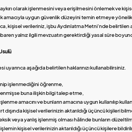
 aykırı olarak işlenmesini veya erişilmesini önlemek ve kişise
amacıyla uygun güvenlik düzeyini temin etmeye yönelik ge
ıca, kişisel verileriniz, işbu Aydınlatma Metni’nde belirtilen
aren yalnız ilgili mevzuatın gerektirdiği yasal süre boyun
Usulü
 uyarınca aşağıda belirtilen haklarınızı kullanabilirsiniz.
şlenip işlenmediğini öğrenme,
işlenmişse buna ilişkin bilgi talep etme,
in işlenme amacını ve bunların amacına uygun kullanılıp kul
t dışında kişisel verilerinizin aktarıldığı üçüncü kişileri bilm
in eksik veya yanlış işlenmiş olması hâlinde bunların düzelti
emin kişisel verilerinizin aktarıldığı üçüncü kişilere bildir