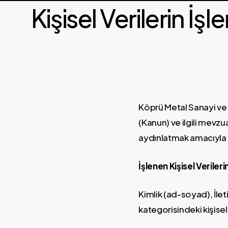
Kişisel Verilerin İ
Köprü Metal Sanayi ve T
(Kanun) ve ilgili mevzua
aydınlatmak amacıyla h
İşlenen Kişisel Veriler
Kimlik (ad-soyad), İlet
kategorisindeki kişisel 