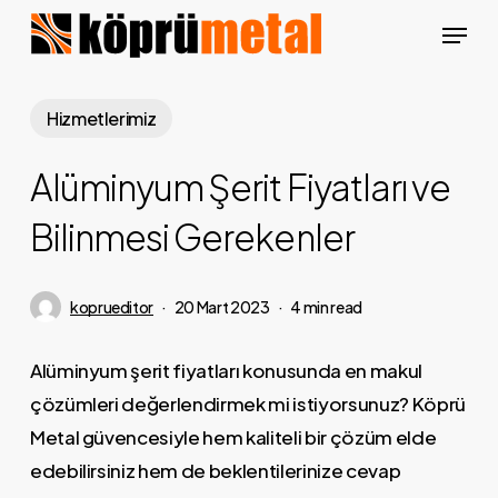
Skip
Menu
to
Close
main
Menu
content
Hizmetlerimiz
Alüminyum Şerit Fiyatları ve
Bilinmesi Gerekenler
koprueditor
20 Mart 2023
4 min read
Alüminyum şerit fiyatları konusunda en makul
çözümleri değerlendirmek mi istiyorsunuz? Köprü
Metal güvencesiyle hem kaliteli bir çözüm elde
edebilirsiniz hem de beklentilerinize cevap