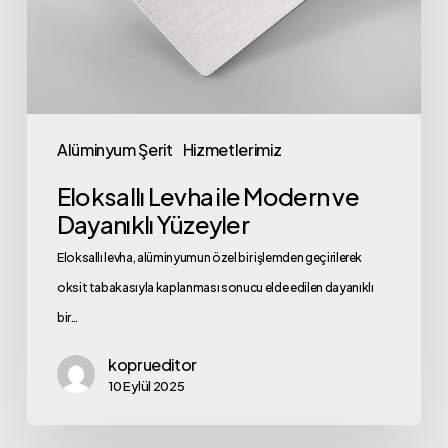
Alüminyum Şerit
Hizmetlerimiz
Eloksallı Levha ile Modern ve
Dayanıklı Yüzeyler
Eloksallı levha, alüminyumun özel bir işlemden geçirilerek
oksit tabakasıyla kaplanması sonucu elde edilen dayanıklı
bir…
koprueditor
10 Eylül 2025