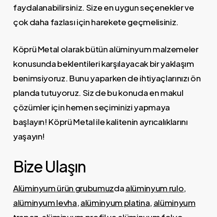
faydalanabilirsiniz. Size en uygun seçenekler ve
çok daha fazlası için harekete geçmelisiniz.
Köprü Metal olarak bütün alüminyum malzemeler
konusunda beklentileri karşılayacak bir yaklaşım
benimsiyoruz. Bunu yaparken de ihtiyaçlarınızı ön
planda tutuyoruz. Siz de bu konuda en makul
çözümler için hemen seçiminizi yapmaya
başlayın! Köprü Metal ile kalitenin ayrıcalıklarını
yaşayın!
Bize Ulaşın
Alüminyum ürün grubumuz
da
alüminyum rulo
,
alüminyum levha
,
alüminyum platina
,
alüminyum