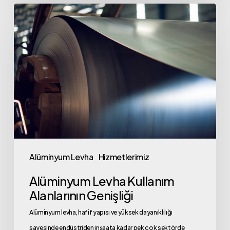
Alüminyum
Levha
Kullanım
Alanlarının
Genişliği
Alüminyum Levha
Hizmetlerimiz
Alüminyum Levha Kullanım
Alanlarının Genişliği
Alüminyum levha, hafif yapısı ve yüksek dayanıklılığı
sayesinde endüstriden inşaata kadar pek çok sektörde