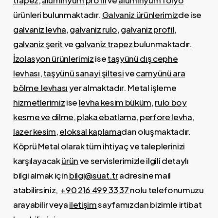
trapez
,
alüminyum profil
ve
alüminyum folyo
ürünleri bulunmaktadır.
Galvaniz ürünlerimiz
de ise
galvaniz levha
,
galvaniz rulo
,
galvaniz profil
,
galvaniz şerit
ve
galvaniz trapez
bulunmaktadır.
İzolasyon ürünlerimiz
ise
taşyünü dış cephe
levhası
,
taşyünü sanayi şiltesi
ve
camyünü ara
bölme levhası
yer almaktadır. Metal işleme
hizmetlerimiz
ise
levha kesim büküm
,
rulo boy
kesme ve dilme
,
plaka ebatlama
,
perfore levha
,
lazer kesim
,
eloksal kaplama
dan oluşmaktadır.
Köprü Metal olarak tüm ihtiyaç ve taleplerinizi
karşılayacak
ürün
ve servislerimizle ilgili detaylı
bilgi almak için
bilgi@suat.tr
adresine mail
atabilirsiniz,
+90 216 499 33 37
n
olu telefonumuzu
arayabilir veya
iletişim
sayfamızdan bizimle irtibat