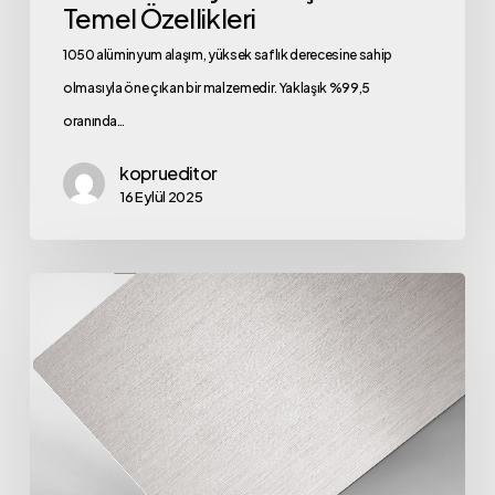
Temel Özellikleri
1050 alüminyum alaşım, yüksek saflık derecesine sahip
olmasıyla öne çıkan bir malzemedir. Yaklaşık %99,5
oranında…
koprueditor
16 Eylül 2025
Eloksallı
Levha
ile
Modern
ve
Dayanıklı
Yüzeyler