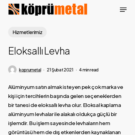
Skip
Menu
to
Close
main
Menu
content
Hizmetlerimiz
Eloksallı Levha
koprumetal
21 Şubat 2021
4 min read
Alüminyum satın almak isteyen pek çok marka ve
kişi için tercihlerin başında gelen seçeneklerden
bir tanesi de eloksallı levha olur. Eloksal kaplama
alüminyum levhalar ile alakalı oldukça güçlü bir
işlemdir. Bu işlem sayesinde levhaların hem
görüntüsü hem de dış etkenlerden kaynaklanan