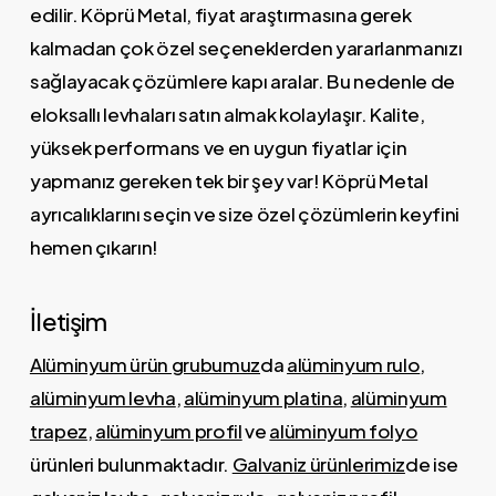
edilir. Köprü Metal, fiyat araştırmasına gerek
kalmadan çok özel seçeneklerden yararlanmanızı
sağlayacak çözümlere kapı aralar. Bu nedenle de
eloksallı levhaları satın almak kolaylaşır. Kalite,
yüksek performans ve en uygun fiyatlar için
yapmanız gereken tek bir şey var! Köprü Metal
ayrıcalıklarını seçin ve size özel çözümlerin keyfini
hemen çıkarın!
İletişim
Alüminyum ürün grubumuz
da
alüminyum rulo
,
alüminyum levha
,
alüminyum platina
,
alüminyum
trapez
,
alüminyum profil
ve
alüminyum folyo
ürünleri bulunmaktadır.
Galvaniz ürünlerimiz
de ise