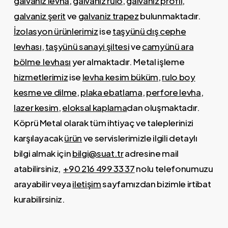
galvaniz levha
,
galvaniz rulo
,
galvaniz profil
,
galvaniz şerit
ve
galvaniz trapez
bulunmaktadır.
İzolasyon ürünlerimiz
ise
taşyünü dış cephe
levhası
,
taşyünü sanayi şiltesi
ve
camyünü ara
bölme levhası
yer almaktadır. Metal işleme
hizmetlerimiz
ise
levha kesim büküm
,
rulo boy
kesme ve dilme
,
plaka ebatlama
,
perfore levha
,
lazer kesim
,
eloksal kaplama
dan oluşmaktadır.
Köprü Metal olarak tüm ihtiyaç ve taleplerinizi
karşılayacak
ürün
ve servislerimizle ilgili detaylı
bilgi almak için
bilgi@suat.tr
adresine mail
atabilirsiniz,
+90 216 499 33 37
n
olu telefonumuzu
arayabilir veya
iletişim
sayfamızdan bizimle irtibat
kurabilirsiniz.