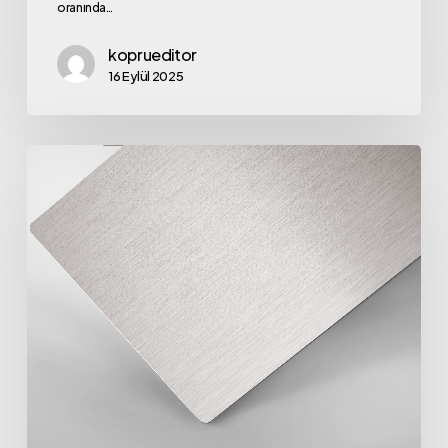
oranında…
koprueditor
16 Eylül 2025
Eloksallı
Levha
ile
Modern
ve
Dayanıklı
Yüzeyler