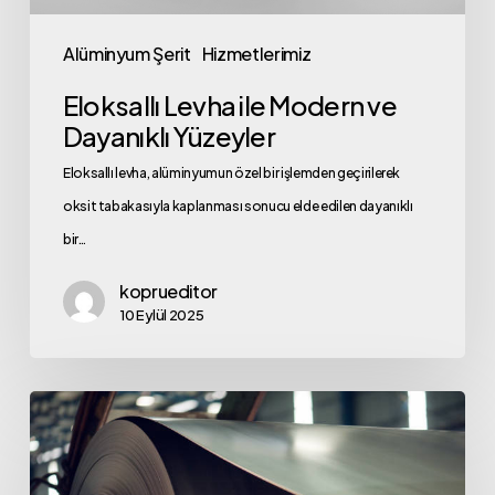
Alüminyum Şerit
Hizmetlerimiz
Eloksallı Levha ile Modern ve
Dayanıklı Yüzeyler
Eloksallı levha, alüminyumun özel bir işlemden geçirilerek
oksit tabakasıyla kaplanması sonucu elde edilen dayanıklı
bir…
koprueditor
10 Eylül 2025
Alüminyum
Levha
Kullanım