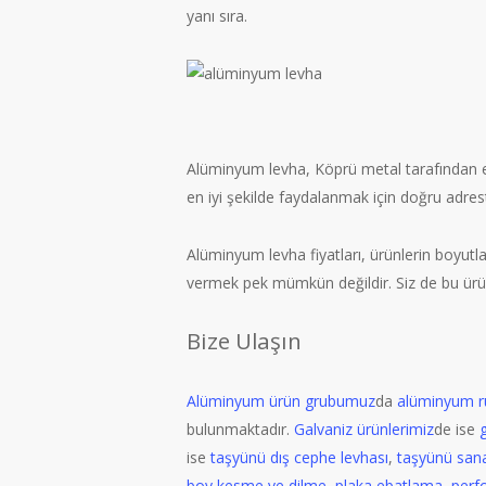
yanı sıra.
Alüminyum levha, Köprü metal tarafından en 
en iyi şekilde faydalanmak için doğru adreste
Alüminyum levha fiyatları, ürünlerin boyutları
vermek pek mümkün değildir. Siz de bu ürünler
Bize Ulaşın
Alüminyum ürün grubumuz
da
alüminyum r
bulunmaktadır.
Galvaniz ürünlerimiz
de ise
ise
taşyünü dış cephe levhası
,
taşyünü sanay
boy kesme ve dilme
,
plaka ebatlama
,
perf