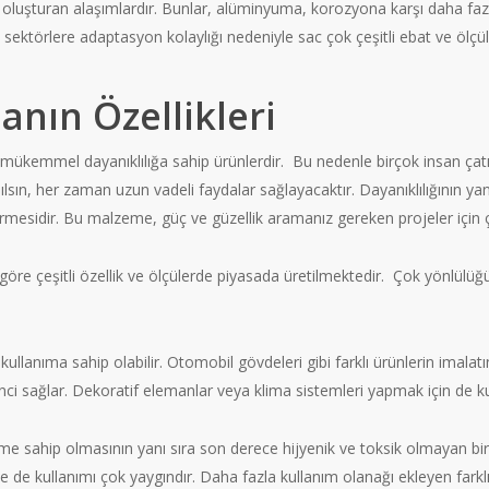
oluşturan alaşımlardır. Bunlar, alüminyuma, korozyona karşı daha fazla
i sektörlere adaptasyon kolaylığı nedeniyle sac çok çeşitli ebat ve ölçüle
nın Özellikleri
 mükemmel dayanıklılığa sahip ürünlerdir. Bu nedenle birçok insan çat
ılsın, her zaman uzun vadeli faydalar sağlayacaktır. Dayanıklılığının ya
rmesidir. Bu malzeme, güç ve güzellik aramanız gereken projeler için ç
öre çeşitli özellik ve ölçülerde piyasada üretilmektedir. Çok yönlülüğ
kullanıma sahip olabilir. Otomobil gövdeleri gibi farklı ürünlerin imal
nci sağlar. Dekoratif elemanlar veya klima sistemleri yapmak için de kull
me sahip olmasının yanı sıra son derece hijyenik ve toksik olmayan b
e de kullanımı çok yaygındır. Daha fazla kullanım olanağı ekleyen farkl