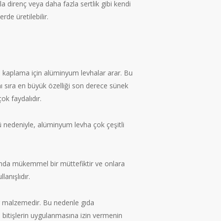
 direnç veya daha fazla sertlik gibi kendi
rde üretilebilir.
ı kaplama için alüminyum levhalar arar. Bu
nı sıra en büyük özelliği son derece sünek
ok faydalıdır.
ü nedeniyle, alüminyum levha çok çeşitli
atında mükemmel bir müttefiktir ve onlara
anışlıdır.
ir malzemedir. Bu nedenle gıda
ı bitişlerin uygulanmasına izin vermenin