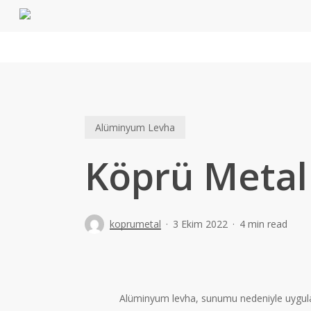
Skip
to
main
content
Alüminyum Levha
Köprü Metal
koprumetal
3 Ekim 2022
4 min read
Alüminyum levha, sunumu nedeniyle uygulama