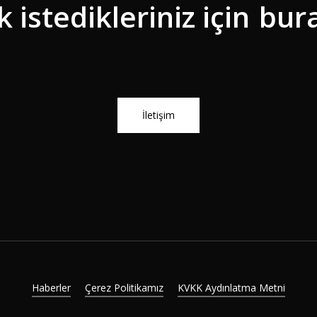
 istedikleriniz için
bur
İ
l
e
t
i
ş
i
m
Haberler
Çerez Politikamız
KVKK Aydınlatma Metni