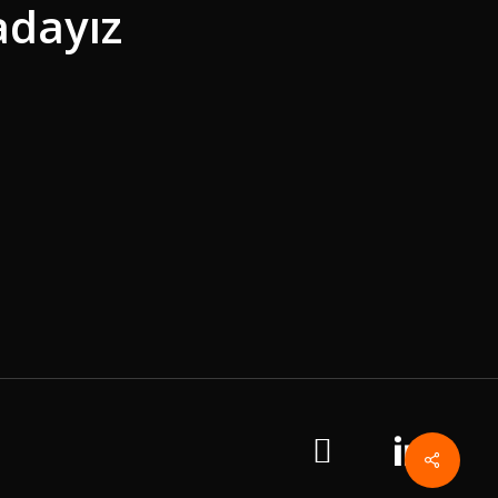
adayız
Share