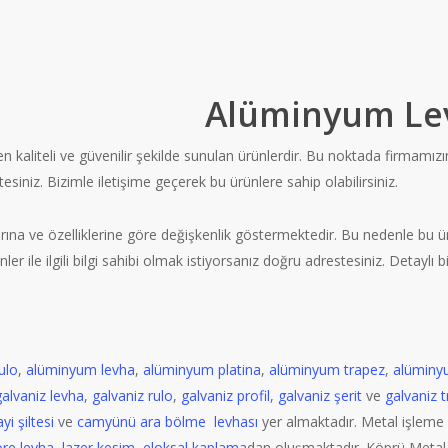
Alüminyum Lev
kaliteli ve güvenilir şekilde sunulan ürünlerdir. Bu noktada firmamızın
siniz. Bizimle iletişime geçerek bu ürünlere sahip olabilirsiniz.
na ve özelliklerine göre değişkenlik göstermektedir. Bu nedenle bu ürünler
 ile ilgili bilgi sahibi olmak istiyorsanız doğru adrestesiniz. Detaylı bi
ulo
,
alüminyum levha
,
alüminyum platina
,
alüminyum trapez
,
alüminyu
galvaniz levha
,
galvaniz rulo
,
galvaniz profil
,
galvaniz şerit
ve
galvaniz 
i şiltesi
ve
camyünü ara bölme levhası
yer almaktadır. Metal işleme
ore levha
,
lazer kesim
,
eloksal kaplama
dan oluşmaktadır. Köprü Metal o