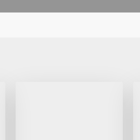
Alüminyum
Al
Levha
Le
Kullanım
ve
Alanlarının
Te
Genişliği
Özel