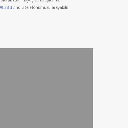
99 33 37
n
olu telefonumuzu arayabilir