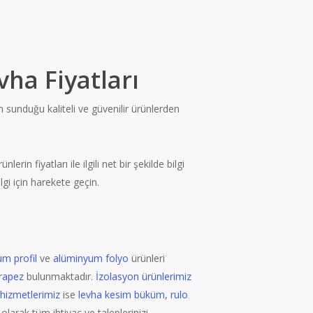
ha Fiyatları
 sunduğu kaliteli ve güvenilir ürünlerden
in fiyatları ile ilgili net bir şekilde bilgi
lgi için harekete geçin.
m profil
ve
alüminyum folyo
ürünleri
trapez
bulunmaktadır.
İzolasyon ürünlerimiz
hizmetlerimiz
ise
levha kesim büküm
,
rulo
larak tüm ihtiyaç ve taleplerinizi