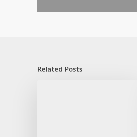
Related Posts
Alüminyum
Rulo
mu
Levha
mı?
Hangi
Ürün