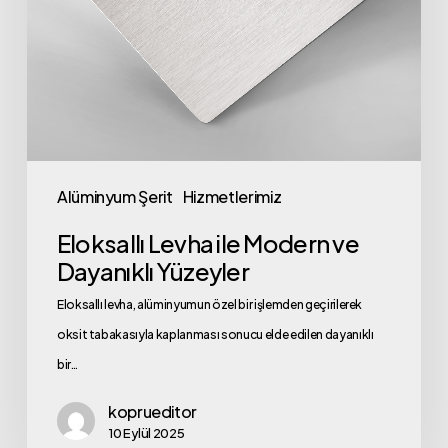
Dayanıklı
Yüzeyler
Alüminyum Şerit
Hizmetlerimiz
Eloksallı Levha ile Modern ve
Dayanıklı Yüzeyler
Eloksallı levha, alüminyumun özel bir işlemden geçirilerek
oksit tabakasıyla kaplanması sonucu elde edilen dayanıklı
bir…
koprueditor
10 Eylül 2025