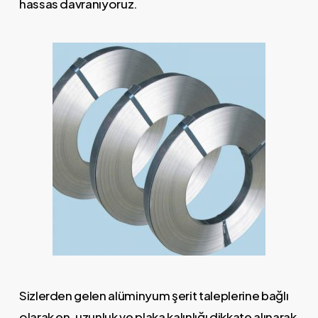
hassas davranıyoruz.
Sizlerden gelen alüminyum şerit taleplerine bağlı
olarak en, uzunluk ve plaka kalınlığı dikkate alınarak