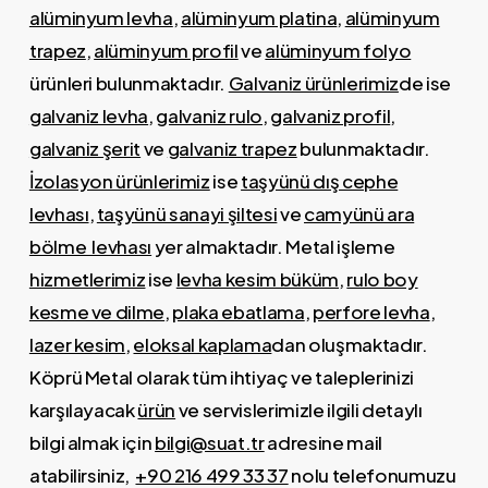
alüminyum levha
,
alüminyum platina
,
alüminyum
trapez
,
alüminyum profil
ve
alüminyum folyo
ürünleri bulunmaktadır.
Galvaniz ürünlerimiz
de ise
galvaniz levha
,
galvaniz rulo
,
galvaniz profil
,
galvaniz şerit
ve
galvaniz trapez
bulunmaktadır.
İzolasyon ürünlerimiz
ise
taşyünü dış cephe
levhası
,
taşyünü sanayi şiltesi
ve
camyünü ara
bölme levhası
yer almaktadır. Metal işleme
hizmetlerimiz
ise
levha kesim büküm
,
rulo boy
kesme ve dilme
,
plaka ebatlama
,
perfore levha
,
lazer kesim
,
eloksal kaplama
dan oluşmaktadır.
Köprü Metal olarak tüm ihtiyaç ve taleplerinizi
karşılayacak
ürün
ve servislerimizle ilgili detaylı
bilgi almak için
bilgi@suat.tr
adresine mail
atabilirsiniz,
+90 216 499 33 37
n
olu telefonumuzu