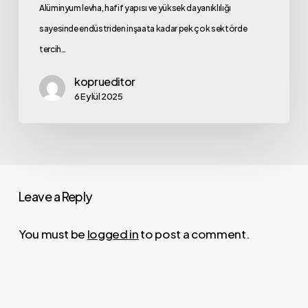
Alüminyum levha, hafif yapısı ve yüksek dayanıklılığı
sayesinde endüstriden inşaata kadar pek çok sektörde
tercih…
koprueditor
6 Eylül 2025
Leave a Reply
You must be
logged in
to post a comment.