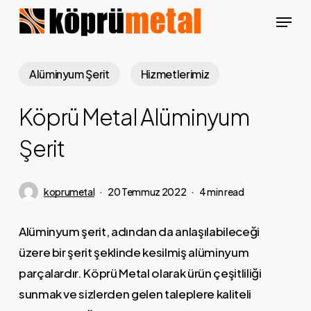
Skip
Menu
to
Close
main
Menu
content
Alüminyum Şerit
Hizmetlerimiz
Köprü Metal Alüminyum
Şerit
koprumetal
20 Temmuz 2022
4 min read
Alüminyum şerit, adından da anlaşılabileceği
üzere bir şerit şeklinde kesilmiş alüminyum
parçalardır. Köprü Metal olarak ürün çeşitliliği
sunmak ve sizlerden gelen taleplere kaliteli