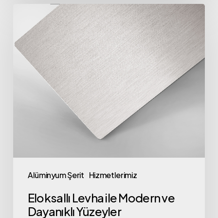
Eloksallı
Levha
ile
Modern
ve
Dayanıklı
Yüzeyler
Alüminyum Şerit
Hizmetlerimiz
Eloksallı Levha ile Modern ve
Dayanıklı Yüzeyler