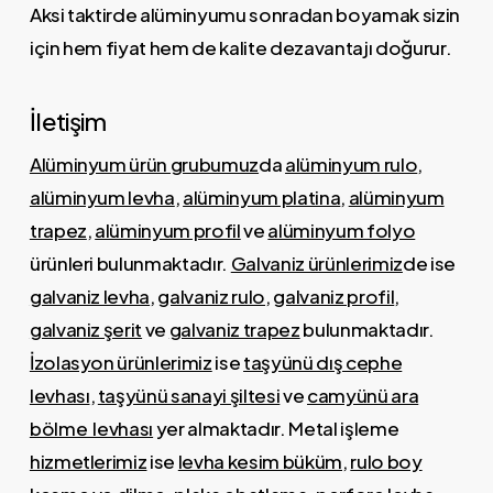
Aksi taktirde alüminyumu sonradan boyamak sizin
için hem fiyat hem de kalite dezavantajı doğurur.
İletişim
Alüminyum ürün grubumuz
da
alüminyum rulo
,
alüminyum levha
,
alüminyum platina
,
alüminyum
trapez
,
alüminyum profil
ve
alüminyum folyo
ürünleri bulunmaktadır.
Galvaniz ürünlerimiz
de ise
galvaniz levha
,
galvaniz rulo
,
galvaniz profil
,
galvaniz şerit
ve
galvaniz trapez
bulunmaktadır.
İzolasyon ürünlerimiz
ise
taşyünü dış cephe
levhası
,
taşyünü sanayi şiltesi
ve
camyünü ara
bölme levhası
yer almaktadır. Metal işleme
hizmetlerimiz
ise
levha kesim büküm
,
rulo boy