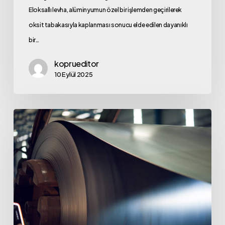
Eloksallı levha, alüminyumun özel bir işlemden geçirilerek
oksit tabakasıyla kaplanması sonucu elde edilen dayanıklı
bir…
koprueditor
10 Eylül 2025
Alüminyum
Levha
Kullanım
Alanlarının
Genişliği