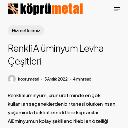
Skip
Menu
to
Close
main
Menu
content
Hizmetlerimiz
Renkli Alüminyum Levha
Çeşitleri
koprumetal
5 Aralık 2022
4 min read
Renkli alüminyum, ürün üretiminde en çok
kullanılan seçeneklerden bir tanesi olurken insan
yaşamında farklı alternatiflere kapı aralar.
Alüminyumun kolay şekillendirilebilen özelliği