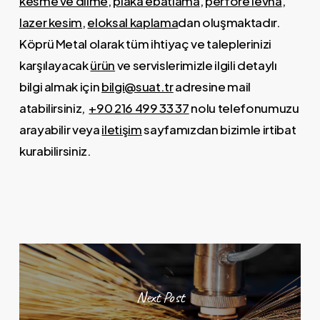
kesme ve dilme
,
plaka ebatlama
,
perfore levha
,
lazer kesim
,
eloksal kaplama
dan oluşmaktadır.
Köprü Metal olarak tüm ihtiyaç ve taleplerinizi
karşılayacak
ürün
ve servislerimizle ilgili detaylı
bilgi almak için
bilgi@suat.tr
adresine mail
atabilirsiniz,
+90 216 499 33 37
n
olu telefonumuzu
arayabilir veya
iletişim
sayfamızdan bizimle irtibat
kurabilirsiniz.
Next Post