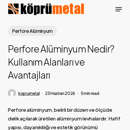
Skip
Menu
to
Close
main
Menu
content
Perfore Alüminyum
Perfore Alüminyum Nedir?
Kullanım Alanları ve
Avantajları
koprumetal
25 Haziran 2026
5 min read
Perfore alüminyum, belirli bir düzen ve ölçüde
delik açılarak üretilen alüminyum levhalardır. Hafif
yapısı, dayanıklılığı ve estetik görünümü