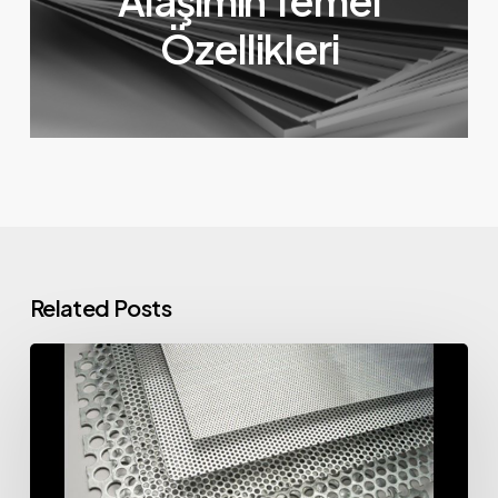
Alaşımın Temel
Özellikleri
Related Posts
Perfore
Alüminyum
Nedir
ve
Nerelerde