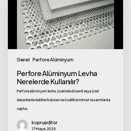
Levha
Nerelerde
Kullanılır?
Genel
Perfore Alüminyum
Perfore Alüminyum Levha
Nerelerde Kullanılır?
Perfore alüminyum levha, üzerinde düzenli veya özel
desenlerde delikler bulunan ve özellikle mimari tasarımlarda,
cephe…
koprueditor
17 Mayıs 2025